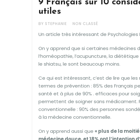
9 Français sur 10 consi
utiles
BY STEPHANIE
NON CLASSÉ
Un article très intéressant de Psychologies 
On y apprend que si certaines médecines d
l’homéopathie, l’acupuncture, la diététique 
le shiatsu, le sont beaucoup moins.
Ce qui est intéressant, c’est de lire que l
termes de prévention : 85% des Français pe
santé et à plus de 90% . efficaces pour soig
permettent de soigner sans médicament. Po
conventionnelle : 90% des personnes son
à la médecine conventionnelle.
On y apprend aussi que
« plus de la moiti
médecine douce, et 18% ont l’intention 