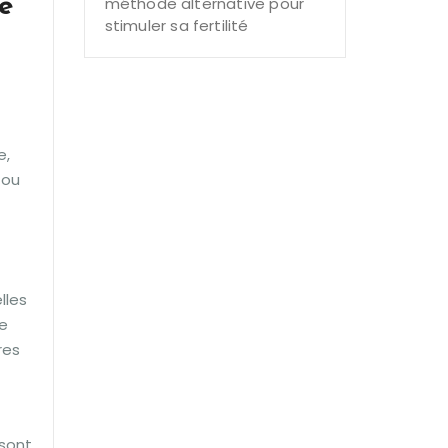
e
méthode alternative pour
stimuler sa fertilité
e,
 ou
lles
ne
res
sont