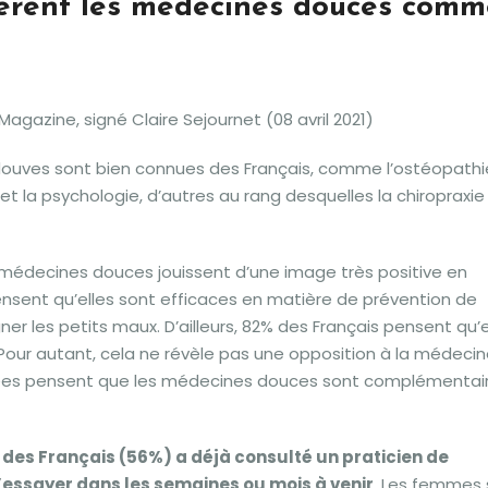
dèrent les médecines douces comm
Magazine, signé Claire Sejournet (08 avril 2021)
ouves sont bien connues des Français, comme l’ostéopathi
et la psychologie, d’autres au rang desquelles la chiropraxie
es médecines douces jouissent d’une image très positive en
nsent qu’elles sont efficaces en matière de prévention de
ner les petits maux. D’ailleurs, 82% des Français pensent qu’e
ur autant, cela ne révèle pas une opposition à la médeci
dées pensent que les médecines douces sont complémentai
é des Français (56%) a déjà consulté un praticien de
d’essayer dans les semaines ou mois à venir
. Les femmes 