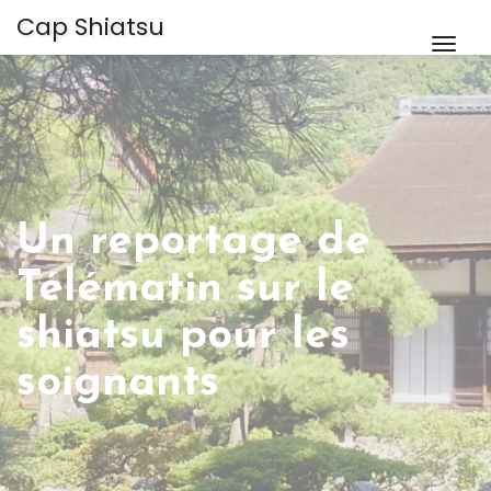
Cap Shiatsu
Togg
Navig
Un reportage de
Télématin sur le
shiatsu pour les
soignants